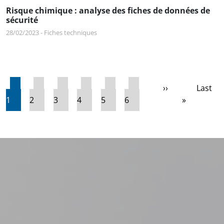
Risque chimique : analyse des fiches de données de
sécurité
28/02/2023
-
Fiches techniques
Pagination
Page courante
Page
Page
Page
Page
Page
Page suivante
Derniè
››
Last
1
2
3
4
5
6
»