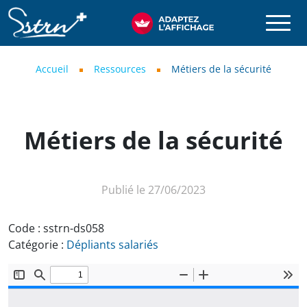
Aller au contenu principal
SSTRN
Fil d'Ariane
Accueil
Ressources
Métiers de la sécurité
Métiers de la sécurité
Publié le 27/06/2023
Code :
sstrn-ds058
Catégorie :
Dépliants salariés
Document