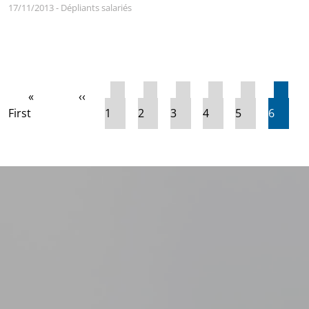
17/11/2013
-
Dépliants salariés
Pagination
Première page
Page précédente
Page
Page
Page
Page
Page
Pag
«
‹‹
First
1
2
3
4
5
6