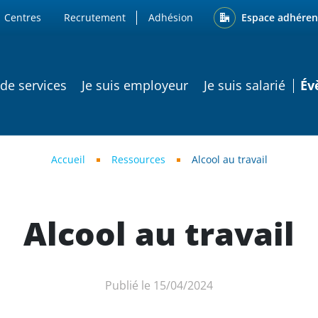
ENU
Espace adhéren
Centres
Recrutement
Adhésion
ATION PRINCIPALE
 de services
Je suis employeur
Je suis salarié
Év
Accueil
Ressources
Alcool au travail
Alcool au travail
Publié le 15/04/2024