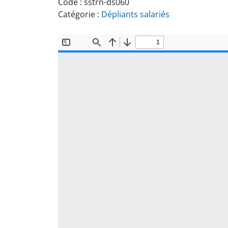
Code :
sstrn-ds060
Catégorie :
Dépliants salariés
Document