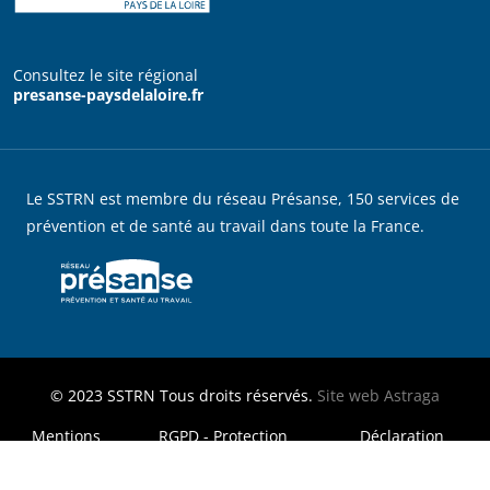
Consultez le site régional
presanse-paysdelaloire.fr
Le SSTRN est membre du réseau Présanse, 150 services de
prévention et de santé au travail dans toute la France.
© 2023
SSTRN
Tous droits réservés.
Site web
Astraga
MENU FOOTER LEGAL
Mentions
RGPD - Protection
Déclaration
légales
des données
d'accessibilité