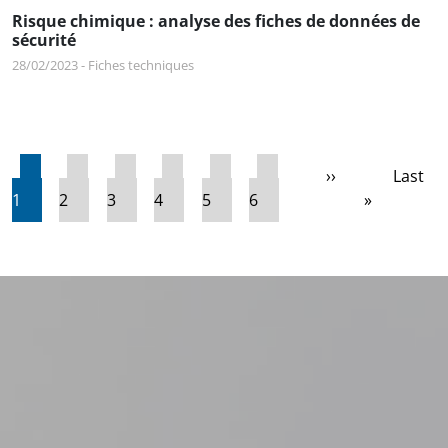
Risque chimique : analyse des fiches de données de
sécurité
28/02/2023
-
Fiches techniques
Pagination
Page courante
Page
Page
Page
Page
Page
Page suivante
Derniè
››
Last
1
2
3
4
5
6
»