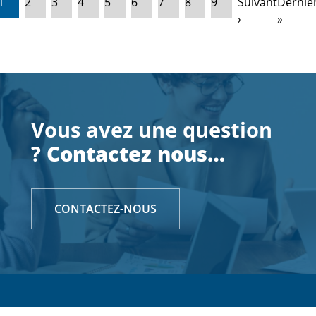
1
2
3
4
5
6
7
8
9
Suivant
Dernie
›
»
Vous avez une question
?
Contactez nous…
CONTACTEZ-NOUS