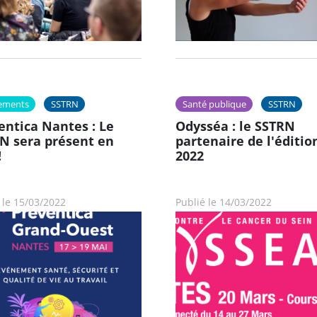
ements
SSTRN
Santé publique
SSTRN
entica Nantes : Le
Odysséa : le SSTRN
N sera présent en
partenaire de l'éditio
!
2022
 le 15/03/2022
Publié le 14/03/2022