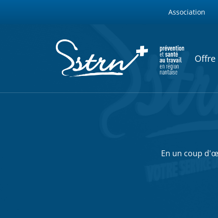
WEBSITES M
Aller au contenu principal
Association
SSTRN
NAVIG
Offre
En un coup d'œi
Fil d'Ariane