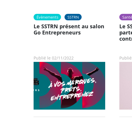
Évènements
SSTRN
Santé
Le SSTRN présent au salon
Le S
Go Entrepreneurs
part
cont
Publié le 02/11/2022
Publié