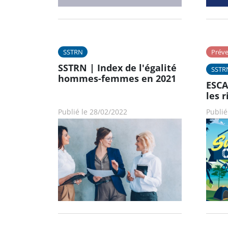
SSTRN
Préve
SSTRN | Index de l'égalité
SSTR
hommes-femmes en 2021
ESCA
les r
Publié le 28/02/2022
Publié