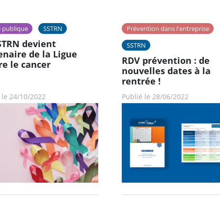
 publique
SSTRN
Prévention dans l'entreprise
STRN devient
SSTRN
enaire de la Ligue
RDV prévention : de
re le cancer
nouvelles dates à la
rentrée !
 le 24/10/2022
Publié le 28/06/2022