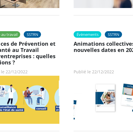
 au travail
SSTRN
Évènements
SSTRN
ices de Prévention et
Animations collectives
anté au Travail
nouvelles dates en 20
rentreprises : quelles
ions ?
 le 22/12/2022
Publié le 22/12/2022