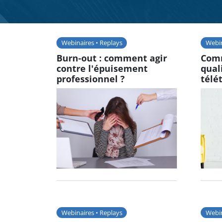
Webinaires • Replays
Webin
Burn-out : comment agir
Comm
contre l'épuisement
qual
professionnel ?
télét
Webinaires • Replays
Webin