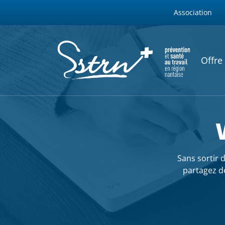
WEBSITES M
Aller au contenu principal
Association
SSTRN
NAVIG
Offre
Sans sortir 
partagez de
Fil d'Ariane