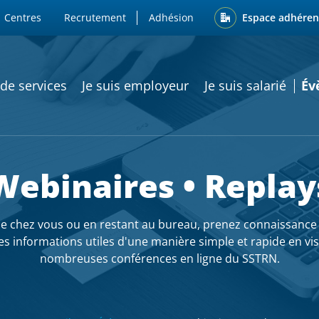
ENU
Espace adhéren
Centres
Recrutement
Adhésion
ATION PRINCIPALE
 de services
Je suis employeur
Je suis salarié
Év
Webinaires • Replay
de chez vous ou en restant au bureau, prenez connaissance 
s informations utiles d'une manière simple et rapide en vi
nombreuses conférences en ligne du SSTRN.