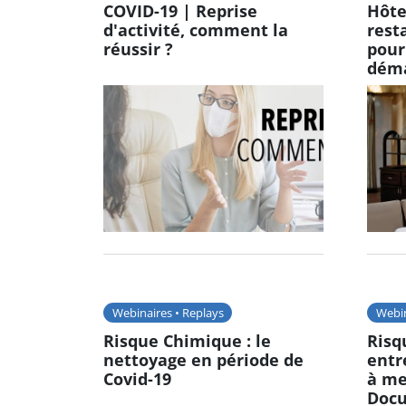
COVID-19 | Reprise
Hôte
d'activité, comment la
rest
réussir ?
pour
déma
Webinaires • Replays
Webin
Risque Chimique : le
Risq
nettoyage en période de
entr
Covid-19
à me
Docu