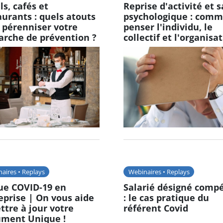
ls, cafés et
Reprise d'activité et 
aurants : quels atouts
psychologique : com
 pérenniser votre
penser l'individu, le
rche de prévention ?
collectif et l'organisa
aires • Replays
Webinaires • Replays
ue COVID-19 en
Salarié désigné comp
eprise | On vous aide
: le cas pratique du
ttre à jour votre
référent Covid
ment Unique !