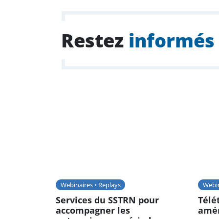
Restez
informés
Webinaires • Replays
Webin
Services du SSTRN pour
Télé
accompagner les
amén