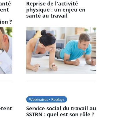
santé
Reprise de l'activité
ment
physique : un enjeu en
santé au travail
tion ?
Webinaires • Replays
étent
Service social du travail au
SSTRN : quel est son rôle ?