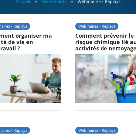
Accueil
Évènements
Webinaires • Replays
aires • Replays
Webinaires • Replays
ent organiser ma
Comment prévenir le
ité de vie en
risque chimique lié a
ravail ?
activités de nettoyage
aires • Replays
Webinaires • Replays