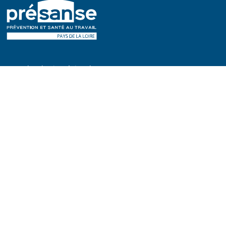
Consultez le site régional
presanse-paysdelaloire.fr
Le SSTRN est membre du réseau Présanse, 150 services de
prévention et de santé au travail dans toute la France.
© 2023
SSTRN
Tous droits réservés.
Site web
Astraga