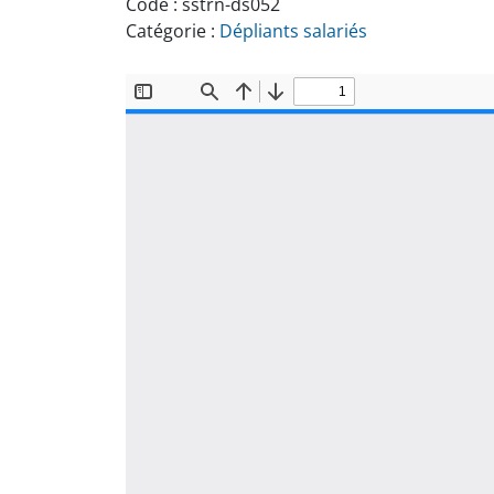
Code :
sstrn-ds052
Catégorie :
Dépliants salariés
Document