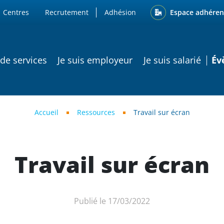
ENU
Espace adhéren
Centres
Recrutement
Adhésion
ATION PRINCIPALE
 de services
Je suis employeur
Je suis salarié
Év
Accueil
Ressources
Travail sur écran
Travail sur écran
Publié le 17/03/2022