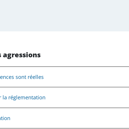
 agressions
uences sont réelles
r la réglementation
é,
ident de travail,
ntion
 pour assurer la sécurité et protéger la santé physique et 