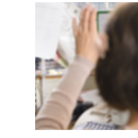
Soumis par
astraga
le
mer 17/08/2022