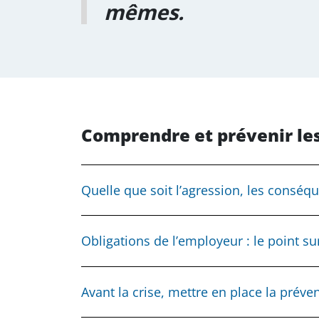
mêmes.
Comprendre et prévenir les
Quelle que soit l’agression, les conséq
Conséquences pour l’entreprise
Obligations de l’employeur : le point su
baisse de motivation, de productivit
dégradation du climat social,
Article L.4121-1 du Code du travail
augmentation des déclarations d’acc
Avant la crise, mettre en place la préve
mauvaise image de marque,
« L’employeur prend les mesures nécessaires
difficulté à recruter,
comprennent :