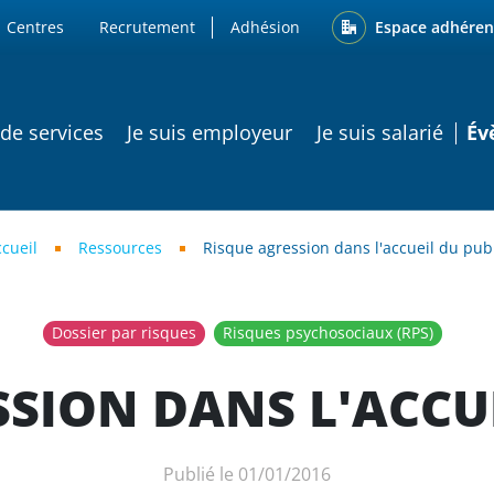
ENU
Espace adhéren
Centres
Recrutement
Adhésion
ATION PRINCIPALE
 de services
Je suis employeur
Je suis salarié
Év
cueil
Ressources
Risque agression dans l'accueil du pub
Dossier par risques
Risques psychosociaux (RPS)
SION DANS L'ACCU
Publié le
01/01/2016