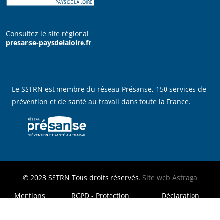
Consultez le site régional
presanse-paysdelaloire.fr
Le SSTRN est membre du réseau Présanse, 150 services de
prévention et de santé au travail dans toute la France.
© 2023
SSTRN
Tous droits réservés.
Site web
Astraga
MENU FOOTER LEGAL
Mentions
RGPD - Protection
Déclaration
légales
des données
d'accessibilité