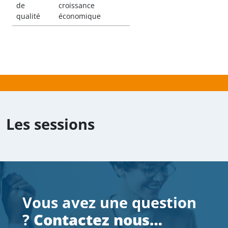
de
croissance
qualité
économique
—
Soumis par
delphine.piveteau
le
mer 24/11/2021
Les sessions
Vous avez une question
?
Contactez nous…