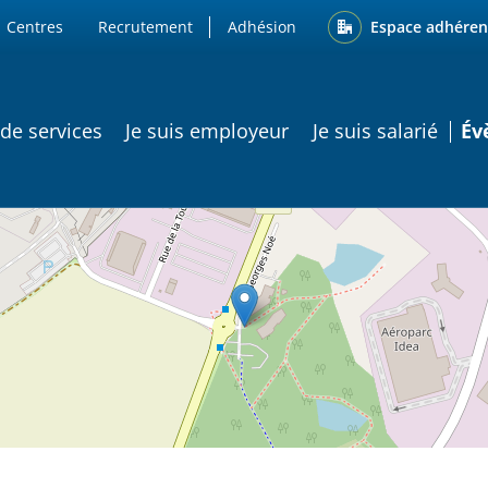
ENU
Espace adhéren
Centres
Recrutement
Adhésion
ATION PRINCIPALE
 de services
Je suis employeur
Je suis salarié
Év