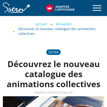
Aller au contenu principal
SSTRN
Fil d'Ariane
Accueil
Actualités
Découvrez le nouveau catalogue des animations
collectives
SSTRN
Découvrez le nouveau
catalogue des
animations collectives
Publié le 18/09/2025 par DP