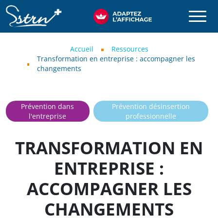
Aller au contenu principal
SSTRN
Fil d'Ariane
Accueil
Ressources
Transformation en entreprise : accompagner les
changements
Prévention dans
Prévention désinsertion
l'entreprise
professionnelle
TRANSFORMATION EN
ENTREPRISE :
ACCOMPAGNER LES
CHANGEMENTS