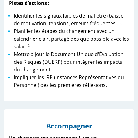
conditions de travail. Lors d’un changement
Pistes d’actions :
place des actions de prévention ciblées et efficaces.
une nouvelle évaluation des risques doit être
Selon les besoins, l’équipe peut aussi faire appel à
Identifier les signaux faibles de mal-être (baisse
réalisée et indiquée dans le DUERP (outil de
des compétences complémentaires : ergonomes,
de motivation, tensions, erreurs fréquentes…).
prévention primaire). La mise à jour est
psychologues du travail, assistants de service social
Planifier les étapes du changement avec un
annuelle et doit être également effectuée.
ou encore spécialistes de la prévention de la
calendrier clair, partagé dès que possible avec les
L’article L2312-8 : consulter les représentants
désinsertion professionnelle.
salariés.
du personnel sur les projets importants et en
informer les salariés.
Mettre à jour le Document Unique d'Évaluation
des Risques (DUERP) pour intégrer les impacts
du changement.
Impliquer les IRP (Instances Représentatives du
Personnel) dès les premières réflexions.
Accompagner