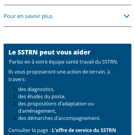
Pour en savoir plus
Pour en savoir plus sur l’accompagnement aux
transformations :
*
Accompagnement au changement
- Fiche RPS-
Le SSTRN peut vous aider
PRÉSANSE Pays de la Loire
*
Accompagner les projets de changements, mobiliser
Parlez-en à votre équipe santé travail du SSTRN.
les salariés
- ANACT Bretagne
Ils vous proposeront une action de terrain, à
*
Associer les salariés à un projet de changement
-
travers :
Guide pratique - ARACT Auvergne
des diagnostics,
des études du poste,
Pour vous aider à aller plus loin, nous vous invitons à
des propositions d’adaptation ou
participer à nos ateliers de sensibilisation :
d’aménagement,
*
Document Unique, transformez l'obligation en
des démarches d’accompagnement.
opportunité avec la démarche SSTRN !
*
Les risques psychosociaux : de quoi parle t-on ?
Consulter la page :
L'offre de service du SSTRN