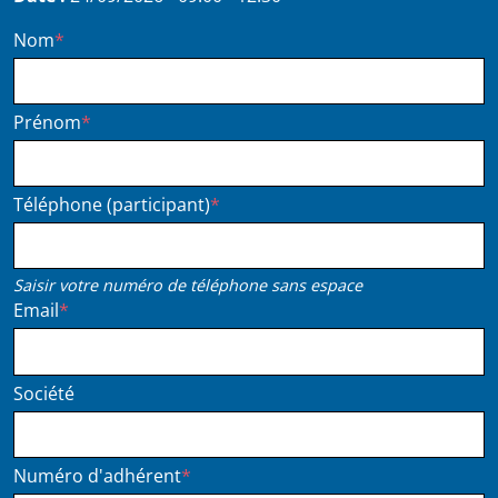
Session
Nom
Prénom
Téléphone (participant)
Saisir votre numéro de téléphone sans espace
Email
Société
Numéro d'adhérent