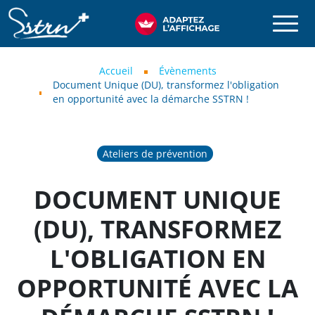
Aller au contenu principal
SSTRN
Fil d'Ariane
Accueil
Évènements
Document Unique (DU), transformez l'obligation
en opportunité avec la démarche SSTRN !
Ateliers de prévention
DOCUMENT UNIQUE
(DU), TRANSFORMEZ
L'OBLIGATION EN
OPPORTUNITÉ AVEC LA