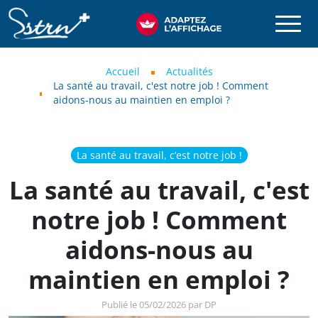
Aller au contenu principal
SSTRN
Fil d'Ariane
Accueil
Actualités
La santé au travail, c'est notre job ! Comment
aidons-nous au maintien en emploi ?
La santé au travail, c’est notre job !
La santé au travail, c'est
notre job ! Comment
aidons-nous au
maintien en emploi ?
Publié le 05/02/2026 par DP