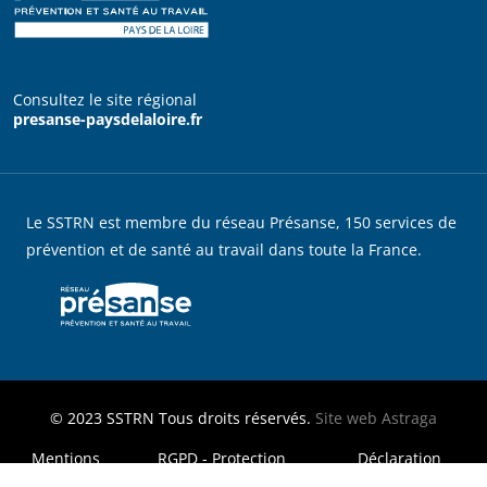
Consultez le site régional
presanse-paysdelaloire.fr
Le SSTRN est membre du réseau Présanse, 150 services de
prévention et de santé au travail dans toute la France.
© 2023
SSTRN
Tous droits réservés.
Site web
Astraga
MENU FOOTER LEGAL
Mentions
RGPD - Protection
Déclaration
légales
des données
d'accessibilité